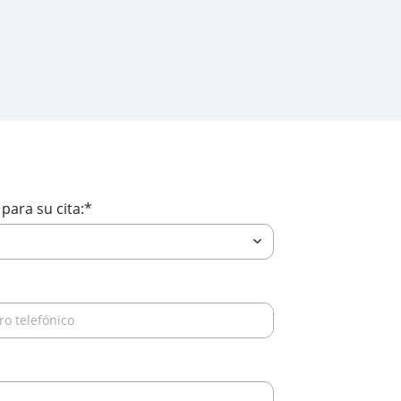
en línea. Estamos aquí para ayudarle
para su cita:
*