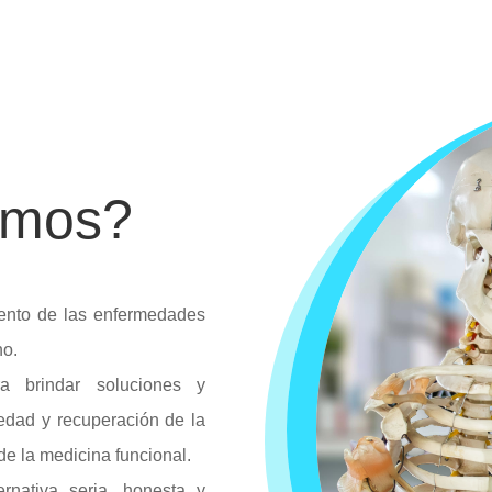
¡AGENDE SU CITA AHORA!
omos?
iento de las enfermedades
no.
a brindar soluciones y
medad y recuperación de la
de la medicina funcional.
rnativa seria, honesta y