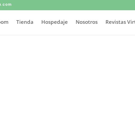
a.com
Zoom
Tienda
Hospedaje
Nosotros
Revistas Vir
etidos con
su
tán preparados para cada caso. Agende ya mis