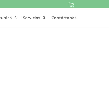
tuales
Servicios
Contáctanos
 salud
mo su cita.