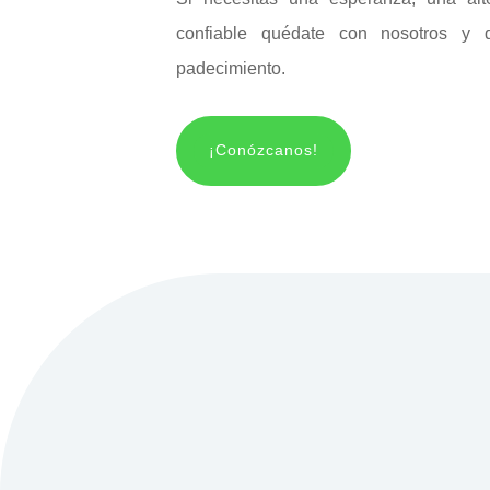
confiable quédate con nosotros y 
padecimiento.
¡Conózcanos!
En nuestra clínica ofre
médicos especializados en
Terapia de Ondas de C