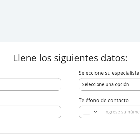
ros hoy! Llame o complete nuestro formulario 
O llámenos — (+506)
2256-4000
Llene los siguientes datos:
Seleccione su especialista 
Seleccione una opción
Teléfono de contacto