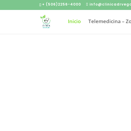
+ (506)2256-4000
info@clinicadrveg
Inicio
Telemedicina – 
Comprom
Nuestros médicos es