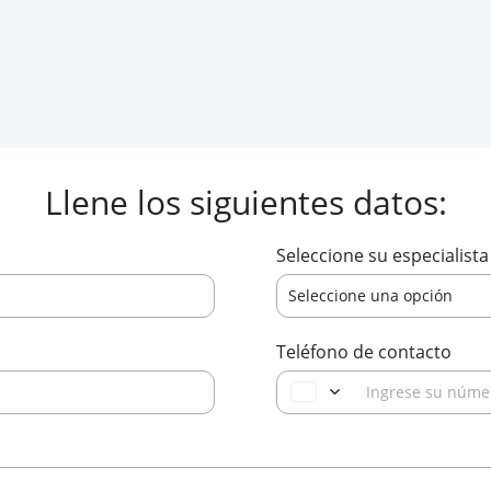
ros hoy! Llame o complete nuestro formulario 
O llámenos — (+506)
2256-4000
Llene los siguientes datos:
Seleccione su especialista 
Seleccione una opción
Teléfono de contacto