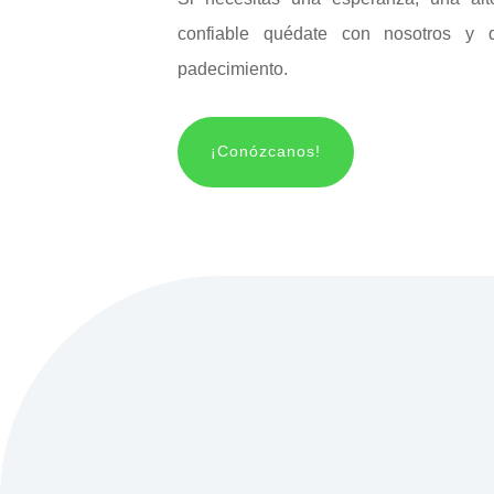
confiable quédate con nosotros y 
padecimiento.
¡Conózcanos!
En nuestra clínica ofre
médicos especializados en
Terapia de Ondas de C