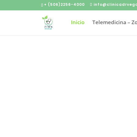
+ (506)2256-4000
info@clinicadrveg
Inicio
Telemedicina – 
Comprom
Nuestros médicos es