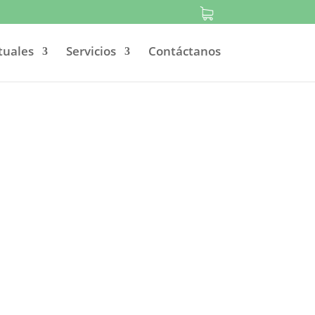
tuales
Servicios
Contáctanos
 salud
mo su cita.