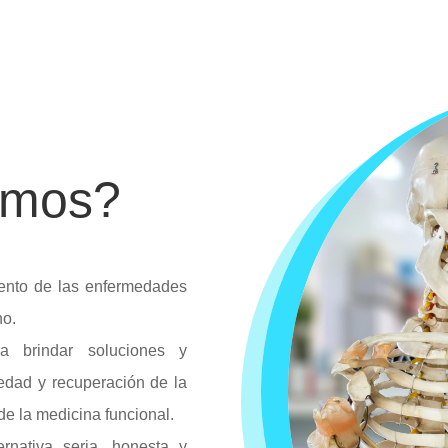
¡AGENDE SU CITA AHORA!
omos?
iento de las enfermedades
no.
a brindar soluciones y
medad y recuperación de la
de la medicina funcional.
rnativa seria, honesta y