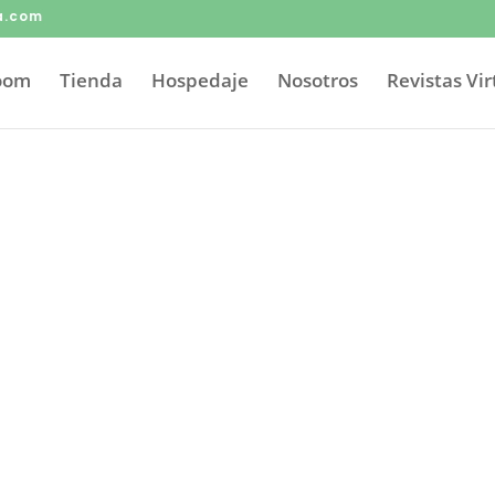
a.com
Zoom
Tienda
Hospedaje
Nosotros
Revistas Vir
etidos con
su
tán preparados para cada caso. Agende ya mis