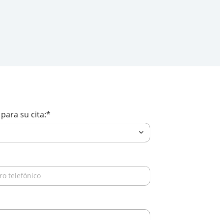
en línea. Estamos aquí para ayudarle
para su cita:
*